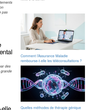
itements
ion
e pas
e
ental
Comment l’Assurance Maladie
rembourse-t-elle les téléconsultations ?
par des
a grande
elle
Quelles méthodes de thérapie génique