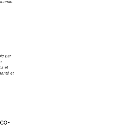
tonomie.
ie par
e
ns et
santé et
co-