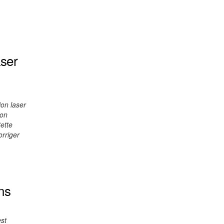
aser
ion laser
ion
Cette
rriger
ns
est