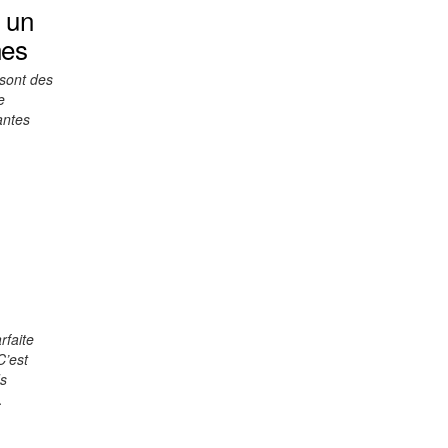
r un
nes
 sont des
e
antes
rfaite
C’est
ds
…