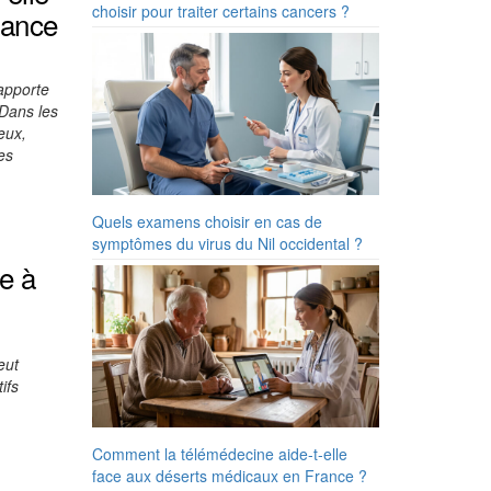
choisir pour traiter certains cancers ?
rance
apporte
 Dans les
eux,
es
Quels examens choisir en cas de
symptômes du virus du Nil occidental ?
e à
eut
ifs
Comment la télémédecine aide-t-elle
face aux déserts médicaux en France ?