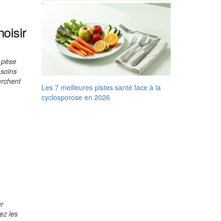
oisir
é pèse
 soins
erchent
Les 7 meilleures pistes santé face à la
cyclosporose en 2026
ur
ez les