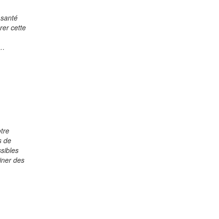
 santé
rer cette
e…
tre
s de
sibles
miner des