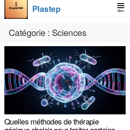
Skip
Plastep
to
Menu
the
content
Catégorie :
Sciences
Quelles méthodes de thérapie
génique choisir pour traiter certains