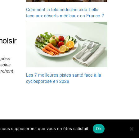
Comment la télémédecine aide-t-elle
face aux déserts médicaux en France ?
oisir
é pèse
 soins
erchent
Les 7 meilleures pistes santé face à la
cyclosporose en 2026
e, nous supposerons que vous en êtes satisfait.
Ok