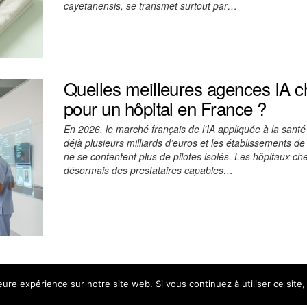
cayetanensis, se transmet surtout par…
Quelles meilleures agences IA ch
pour un hôpital en France ?
En 2026, le marché français de l’IA appliquée à la sant
déjà plusieurs milliards d’euros et les établissements de
ne se contentent plus de pilotes isolés. Les hôpitaux ch
désormais des prestataires capables…
leure expérience sur notre site web. Si vous continuez à utiliser ce sit
Plastep - Tous droits reservés
|
Copyright © 2026