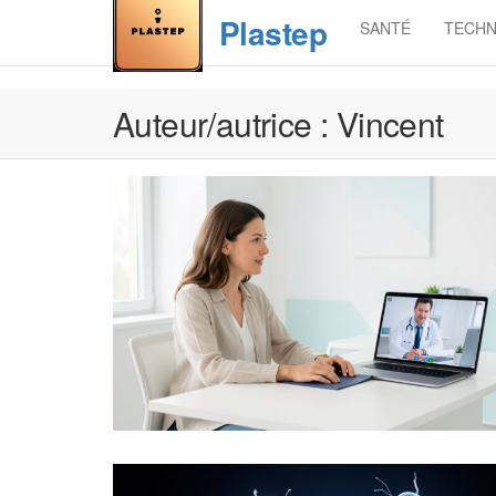
Skip
Plastep
SANTÉ
TECHN
to
the
content
Auteur/autrice :
Vincent