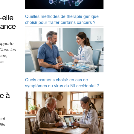
elle
Quelles méthodes de thérapie génique
choisir pour traiter certains cancers ?
rance
apporte
 Dans les
eux,
es
Quels examens choisir en cas de
symptômes du virus du Nil occidental ?
e à
eut
ifs