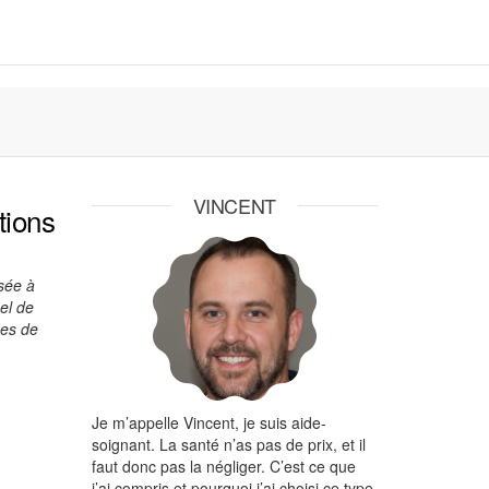
VINCENT
tions
isée à
el de
hes de
Je m’appelle Vincent, je suis aide-
soignant. La santé n’as pas de prix, et il
faut donc pas la négliger. C’est ce que
j’ai compris et pourquoi j’ai choisi ce type