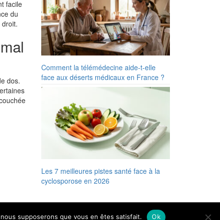
t facile
ance du
droit.
e mal
Comment la télémédecine aide-t-elle
face aux déserts médicaux en France ?
de dos.
certaines
n couchée
Les 7 meilleures pistes santé face à la
cyclosporose en 2026
e, nous supposerons que vous en êtes satisfait.
Ok