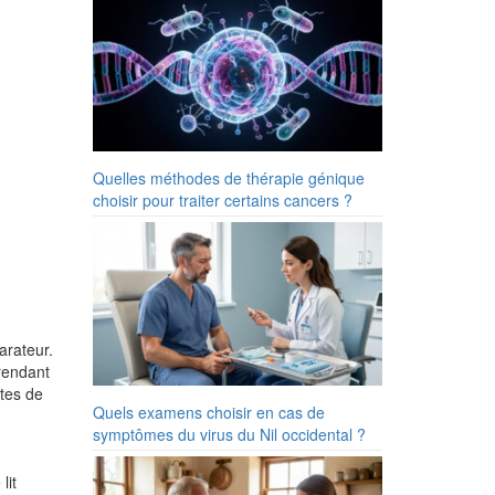
Quelles méthodes de thérapie génique
choisir pour traiter certains cancers ?
arateur.
rendant
ntes de
Quels examens choisir en cas de
symptômes du virus du Nil occidental ?
lit