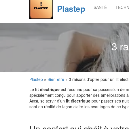
Skip
Plastep
SANTÉ
TECHN
to
the
content
3 ra
Plastep
»
Bien-être
» 3 raisons d’opter pour un lit élect
Le
lit électrique
est reconnu pour sa possession de mote
spécialement conçu pour apporter des améliorations à 
Ainsi, se servir d’un
lit électrique
pour passer ses nuit
sont en réalité de façon claire les avantages de ce type
Un confort qui obéit à votr