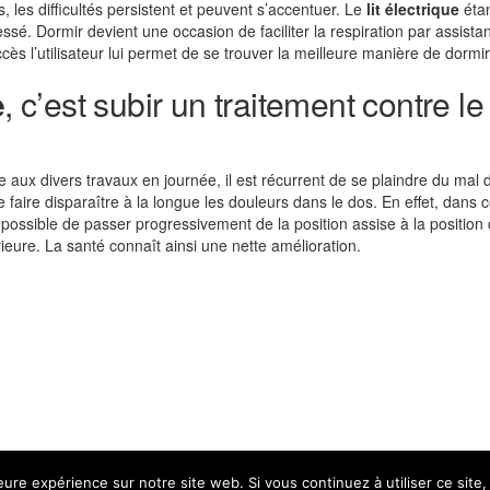
, les difficultés persistent et peuvent s’accentuer. Le
lit électrique
étan
ressé. Dormir devient une occasion de faciliter la respiration par assist
cès l’utilisateur lui permet de se trouver la meilleure manière de dormir 
e
, c’est subir un traitement contre l
te aux divers travaux en journée, il est récurrent de se plaindre du mal 
 faire disparaître à la longue les douleurs dans le dos. En effet, dans 
t possible de passer progressivement de la position assise à la positio
rieure. La santé connaît ainsi une nette amélioration.
leure expérience sur notre site web. Si vous continuez à utiliser ce sit