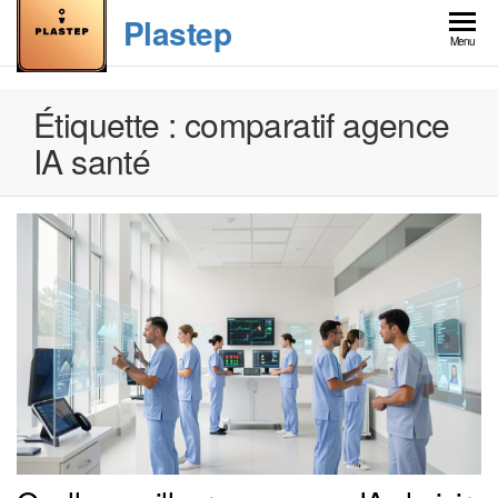
Skip
Plastep
to
Menu
the
content
Étiquette :
comparatif agence
IA santé