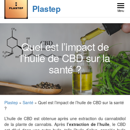
Skip
Plastep
to
Menu
the
content
Quel est l’impact de
l’huile de CBD sur la
santé ?
Plastep
»
Santé
» Quel est l’impact de l’huile de CBD sur la santé
?
L’huile de CBD est obtenue après une extraction du cannabidiol
de la plante de cannabis. Après
l’extraction de l’huile
, le CBD