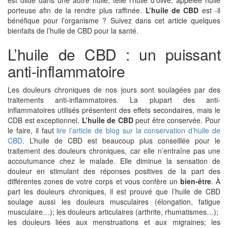
est dilué dans une autre huile, telle l’huile d’olive, appelée huile
porteuse afin de la rendre plus raffinée.
L’huile de CBD
est -il
bénéfique pour l’organisme ? Suivez dans cet article quelques
bienfaits de l’huile de CBD pour la santé.
L’huile de CBD : un puissant
anti-inflammatoire
Les douleurs chroniques de nos jours sont soulagées par des
traitements anti-inflammatoires. La plupart des anti-
inflammatoires utilisés présentent des effets secondaires, mais le
CDB est exceptionnel.
L’huile de CBD
peut être conservée. Pour
le faire, il faut
lire l’article de blog sur la conservation d’huile de
CBD
. L’huile de CBD est beaucoup plus conseillée pour le
traitement des douleurs chroniques, car elle n’entraîne pas une
accoutumance chez le malade. Elle diminue la sensation de
douleur en stimulant des réponses positives de la part des
différentes zones de votre corps et vous confère un
bien-être
. À
part les douleurs chroniques, il est prouvé que l’huile de CBD
soulage aussi les douleurs musculaires (élongation, fatigue
musculaire…); les douleurs articulaires (arthrite, rhumatismes…);
les douleurs liées aux menstruations et aux migraines; les