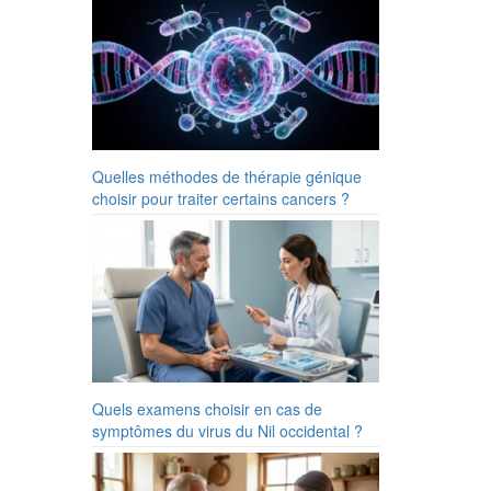
Quelles méthodes de thérapie génique
choisir pour traiter certains cancers ?
Quels examens choisir en cas de
symptômes du virus du Nil occidental ?