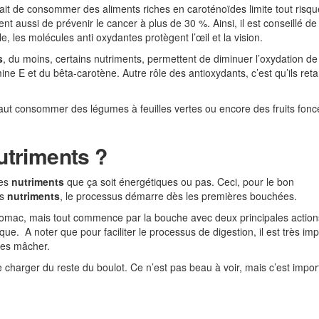
 fait de consommer des aliments riches en caroténoïdes limite tout risq
nt aussi de prévenir le cancer à plus de 30 %. Ainsi, il est conseillé d
, les molécules anti oxydantes protègent l’œil et la vision.
s
, du moins, certains nutriments, permettent de diminuer l’oxydation de
mine E et du bêta-carotène. Autre rôle des antioxydants, c’est qu’ils reta
l faut consommer des légumes à feuilles vertes ou encore des fruits fonc
utriments ?
des
nutriments
que ça soit énergétiques ou pas. Ceci, pour le bon
es
nutriments
, le processus démarre dès les premières bouchées.
estomac, mais tout commence par la bouche avec deux principales action
e. A noter que pour faciliter le processus de digestion, il est très imp
 les mâcher.
e charger du reste du boulot. Ce n’est pas beau à voir, mais c’est impor