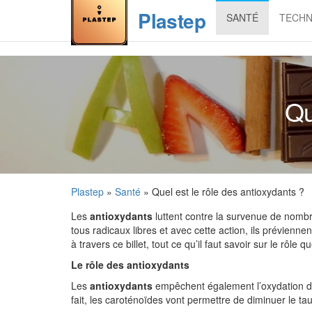
Skip
Plastep
SANTÉ
TECHN
to
the
content
Qu
Plastep
»
Santé
» Quel est le rôle des antioxydants ?
Les
antioxydants
luttent contre la survenue de nombre
tous radicaux libres et avec cette action, ils prévien
à travers ce billet, tout ce qu’il faut savoir sur le rôle 
Le rôle des antioxydants
Les
antioxydants
empêchent également l’oxydation de
fait, les caroténoïdes vont permettre de diminuer le ta