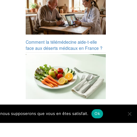
Comment la télémédecine aide-t-elle
face aux déserts médicaux en France ?
Les 7 meilleures pistes santé face à la
cyclosporose en 2026
e, nous supposerons que vous en êtes satisfait.
Ok